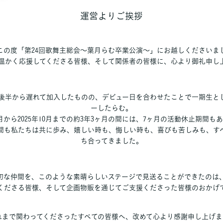
運営よりご挨拶
この度「第24回歌舞主総会〜葉月らむ卒業公演〜」にお越しくださいま
温かく応援してくださる皆様、そして関係者の皆様に、心より御礼申し
後半から遅れて加入したものの、デビュー日を合わせたことで一期生と
ーしたらむ。
年7月から2025年10月までの約3年3ヶ月の間には、7ヶ月の活動休止期間も
間も私たちは共に歩み、嬉しい時も、悔しい時も、喜びも苦しみも、す
ち合ってきました。
切な仲間を、このような素晴らしいステージで見送ることができたのは
くださる皆様、そして企画物販を通じてご支援くださった皆様のおかげ
れまで関わってくださったすべての皆様へ、改めて心より感謝申し上げま