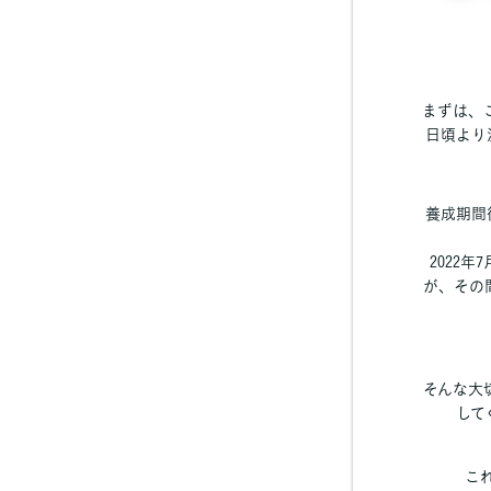
まずは、
日頃より
養成期間
2022
が、その
そんな大
して
こ