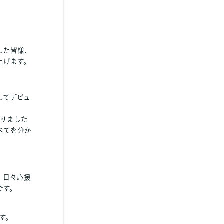
した皆様、
上げます。
してデビュ
ありました
べてを分か
、日々応援
です。
す。